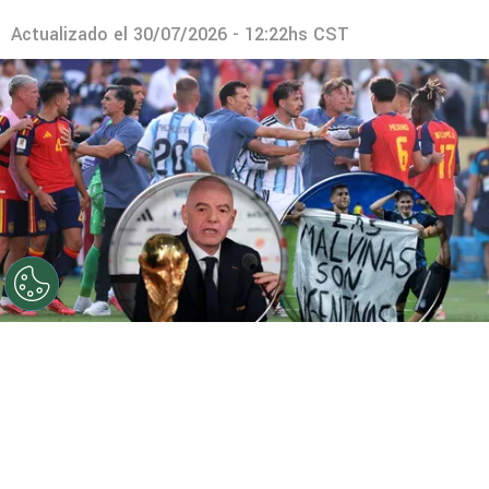
Actualizado el
30/07/2026 - 12:22hs CST
©
Getty Images
FIFA ya tomó una decisión.
Por
Gustavo Pando
Sigue a FCA en Google!