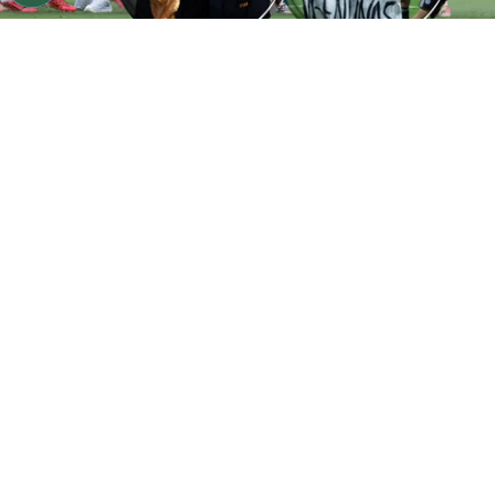
©
Getty Images
FIFA ya tomó una decisión.
Por
Gustavo Pando
Sigue a FCA en Google!
Los incidentes que marcaron el tenso y
polémico cierre de la final del
Mundial 2026
en
el MetLife Stadium de Nueva Jersey siguen
dando de qué hablar. Tras la dolorosa caída por
1-0 ante España en la prórroga
, el encuentro
terminó con un escándalo sobre el terreno de