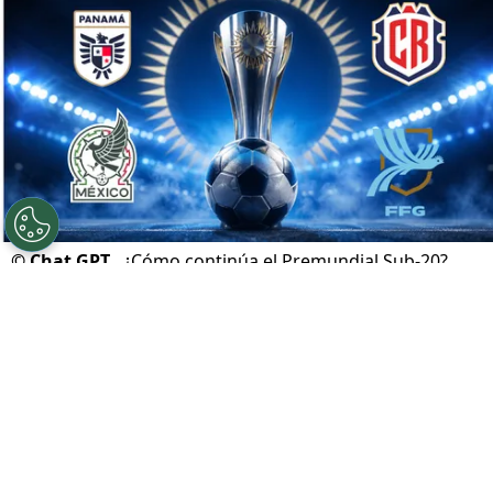
©
Chat GPT.
¿Cómo continúa el Premundial Sub-20?
Por
Geronimo Heller
Sigue a FCA en Google!
La goleada de
Panamá
por
4-0 sobre Honduras