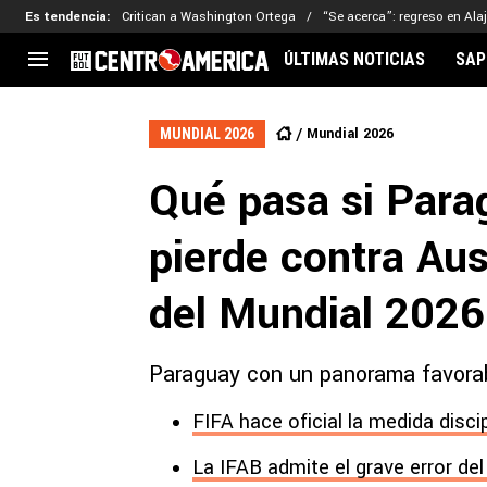
Es tendencia
:
Critican a Washington Ortega
“Se acerca”: regreso en Ala
ÚLTIMAS NOTICIAS
SAP
CENTROAMÉRICA
CONCACAF
LEG
Mundial 2026
MUNDIAL 2026
Costa Rica
Copa Oro
Key
Qué pasa si Para
Guatemala
Liga de Naciones
Ker
Honduras
Eliminatorias
Ada
pierde contra Aus
El Salvador
Copa de Campeones
Nat
Panamá
Copa Centroamericana
del Mundial 2026
Nicaragua
MLS
Paraguay con un panorama favorabl
FIFA hace oficial la medida disci
La IFAB admite el grave error de