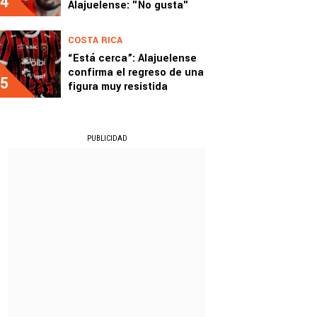
4
Alajuelense: "No gusta"
COSTA RICA
“Está cerca”: Alajuelense
confirma el regreso de una
5
figura muy resistida
PUBLICIDAD