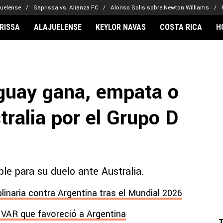
juelense
Saprissa vs. Alianza FC
Alonso Solis sobre Newton Williams
RISSA
ALAJUELENSE
KEYLOR NAVAS
COSTA RICA
H
IONARIOS
CLUBES FCA
FÚTBOL INTE
lor Navas
Saprissa
Mundial 2026
guay gana, empata o
vin Arriaga
Alajuelense
Noticias
lberto Carrasquilla
Herediano
Barcelona
tralia por el Grupo D
haniel Méndez-Laing
Comunicaciones
Real Madrid
Municipal
Olimpia
Motagua
e para su duelo ante Australia.
Real Estelí
plinaria contra Argentina tras el Mundial 2026
l VAR que favoreció a Argentina