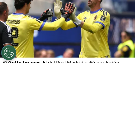
©
Getty Images
El del Real Madrid salió por lesión.
Por
Juan Fittipaldi
Sigue a FCA en Google!
Thibaut Courtois
fue sustituido sobre la mitad
de la etapa final en el partido de
Bélgica