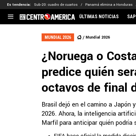
Es tendencia
:
Sub-20: cuadro de cuartos
Panamá elimina a Honduras
ÚLTIMAS NOTICIAS
SAP
CENTROAMÉRICA
CONCACAF
LEG
Mundial 2026
MUNDIAL 2026
Costa Rica
Copa Oro
Key
¿Noruega o Costa
Guatemala
Liga de Naciones
Ker
Honduras
Eliminatorias
Ada
predice quién será
El Salvador
Copa de Campeones
Nat
Panamá
Copa Centroamericana
octavos de final 
Nicaragua
MLS
Brasil dejó en el camino a Japón y
2026. Ahora, la inteligencia artifi
Marfil para anticipar quién podría 