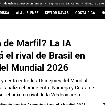
Alajuelense: nuevos uniformes
Saprissa vs. San Carlos
El futuro de Ke
RISSA
ALAJUELENSE
KEYLOR NAVAS
COSTA RICA
H
IONARIOS
CLUBES FCA
FÚTBOL INTE
lor Navas
Saprissa
Mundial 2026
 de Marfil? La IA
vin Arriaga
Alajuelense
Noticias
lberto Carrasquilla
Herediano
Barcelona
 el rival de Brasil en
haniel Méndez-Laing
Comunicaciones
Real Madrid
Municipal
del Mundial 2026
Olimpia
Motagua
 ya está entre los 16 mejores del Mundial
Real Estelí
cial analizó el cruce entre Noruega y Costa de
ser el próximo rival de la Verdeamarela.