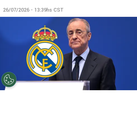
26/07/2026 - 13:39hs CST
©
Getty Images
El equipo blanco hace una inversión
millonaria.
Por
Juan Fittipaldi