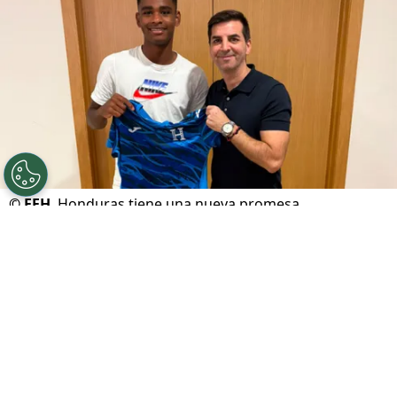
©
FFH
Honduras tiene una nueva promesa.
Por
Maximiliano Mansilla
Sigue a FCA en Google!
La
Federación de Fútbol de Honduras (FFH)