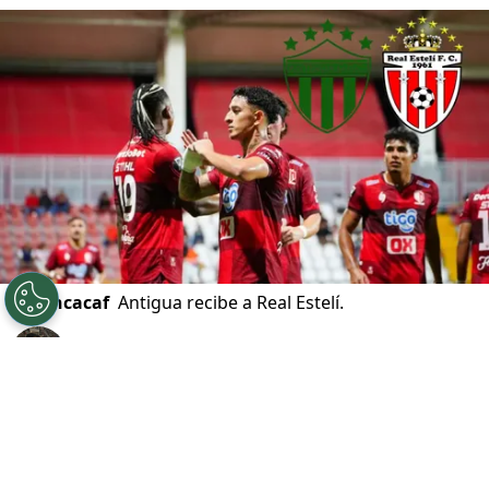
©
Concacaf
Antigua recibe a Real Estelí.
Por
Gustavo Pando
Sigue a FCA en Google!