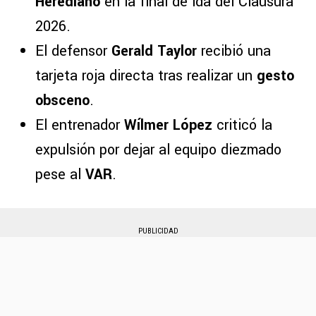
Herediano
en la final de ida del Clausura
2026.
El defensor
Gerald Taylor
recibió una
tarjeta roja directa tras realizar un
gesto
obsceno
.
El entrenador
Wílmer López
criticó la
expulsión por dejar al equipo diezmado
pese al
VAR
.
PUBLICIDAD