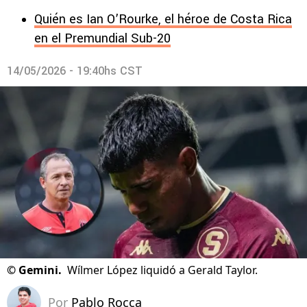
Quién es Ian O’Rourke, el héroe de Costa Rica
en el Premundial Sub-20
14/05/2026 - 19:40hs CST
©
Gemini.
Wílmer López liquidó a Gerald Taylor.
Por
Pablo Rocca