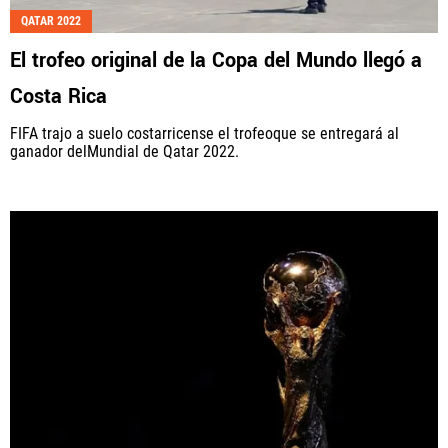
QATAR 2022
Fútbol Centroamérica, al igual que Futbol Sites, es
El trofeo original de la Copa del Mundo llegó a
una compañía perteneciente a Better Collective.
Todos los derechos reservados.
Costa Rica
FIFA trajo a suelo costarricense el trofeoque se entregará al
ganador delMundial de Qatar 2022.