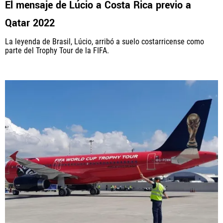
El mensaje de Lúcio a Costa Rica previo a
Qatar 2022
PANAMÁ
La leyenda de Brasil, Lúcio, arribó a suelo costarricense como
NICARAGUA
parte del Trophy Tour de la FIFA.
CONCACAF
FÚTBOL INTERNACIONAL
QUIENES SOMOS
|
STAFF
|
CONTACTO
Términos y Condiciones
Políticas de Privacidad
Política Editorial
Ad Choices