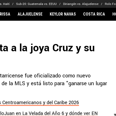
. Haití
Sub-20: Guatemala vs. EEUU
Diriangén vs. Alajuelense
Rolo Fo
RISSA
ALAJUELENSE
KEYLOR NAVAS
COSTA RICA
H
IONARIOS
CLUBES FCA
FÚTBOL INTE
lor Navas
Saprissa
Mundial 2026
ta a la joya Cruz y su
vin Arriaga
Alajuelense
Noticias
lberto Carrasquilla
Herediano
Barcelona
haniel Méndez-Laing
Comunicaciones
Real Madrid
Municipal
tarricense fue oficializado como nuevo
Olimpia
 de la MLS y está listo para "ganarse un lugar
Motagua
Real Estelí
 Centroamericanos y del Caribe 2026
lloJuan en La Velada del Año 6 y dónde ver EN