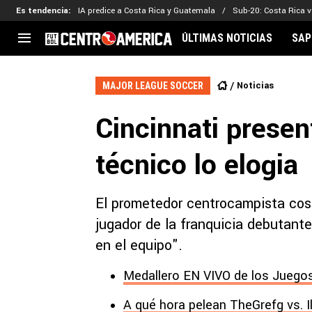
Es tendencia
:
IA predice a Costa Rica y Guatemala
Sub-20: Costa Rica vs
ÚLTIMAS NOTICIAS
SAP
CENTROAMÉRICA
CONCACAF
LEG
Noticias
MAJOR LEAGUE SOCCER
Costa Rica
Copa Oro
Key
Cincinnati presen
Guatemala
Liga de Naciones
Ker
Honduras
Eliminatorias
Ada
técnico lo elogia
El Salvador
Copa de Campeones
Nat
Panamá
Copa Centroamericana
El prometedor centrocampista cos
Nicaragua
MLS
jugador de la franquicia debutante
en el equipo".
Medallero EN VIVO de los Juegos
A qué hora pelean TheGrefg vs. I