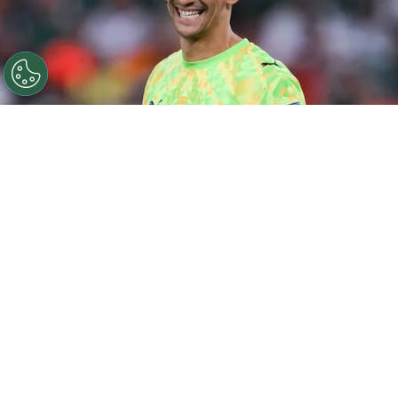
©
Getty.
El arquero de Marruecos sueña con una nueva
hazaña.
Por
Geronimo Heller
Sigue a FCA en Google!
Yassine Bounou
es el arquero titular de
Marruecos
y una de las grandes figuras del