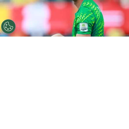
©
Getty Images
Orjan Nyland viene de jugar el mejor
partido de su carrera contra Brasil.
Por
Gustavo Pando
Sigue a FCA en Google!
Ørjan Nyland
apareció en el momento más
pesado y contra el rival más temido. Con 35