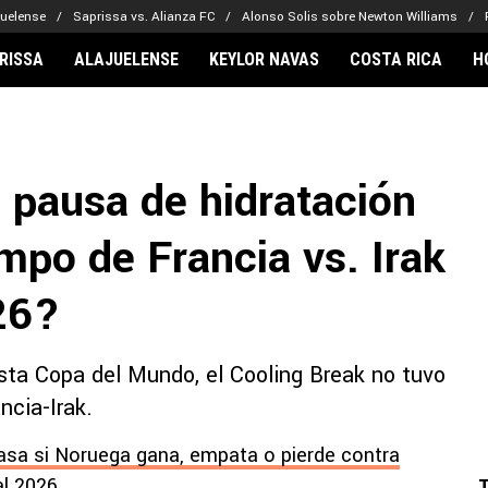
juelense
Saprissa vs. Alianza FC
Alonso Solis sobre Newton Williams
RISSA
ALAJUELENSE
KEYLOR NAVAS
COSTA RICA
H
IONARIOS
CLUBES FCA
FÚTBOL INTE
lor Navas
Saprissa
Mundial 2026
 pausa de hidratación
vin Arriaga
Alajuelense
Noticias
lberto Carrasquilla
Herediano
Barcelona
mpo de Francia vs. Irak
haniel Méndez-Laing
Comunicaciones
Real Madrid
Municipal
26?
Olimpia
Motagua
sta Copa del Mundo, el Cooling Break no tuvo
Real Estelí
ncia-Irak.
 pasa si Noruega gana, empata o pierde contra
al 2026