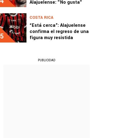
4
Alajuelense: "No gusta"
COSTA RICA
“Está cerca”: Alajuelense
confirma el regreso de una
5
figura muy resistida
PUBLICIDAD