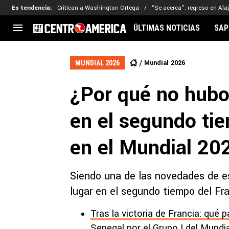
Es tendencia
:
Critican a Washington Ortega
“Se acerca”: regreso en Ala
ÚLTIMAS NOTICIAS
SAP
CENTROAMÉRICA
CONCACAF
LEG
Mundial 2026
MUNDIAL 2026
Costa Rica
Copa Oro
Key
¿Por qué no hubo
Guatemala
Liga de Naciones
Ker
Honduras
Eliminatorias
Ada
en el segundo tie
El Salvador
Copa de Campeones
Nat
Panamá
Copa Centroamericana
en el Mundial 20
Nicaragua
MLS
Siendo una de las novedades de e
lugar en el segundo tiempo del Fra
Tras la victoria de Francia: qué
Senegal por el Grupo I del Mundi