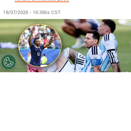
19/07/2026 - 16:36hs CST
©
Getty
Mbappé y Messi tuvieron una ardua batalla por
el goleo.
Por
Maximiliano Mansilla