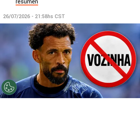
resumen
26/07/2026 - 21:58hs CST
©
Getty.
Prohibido Vozinha.
Por
Geronimo Heller