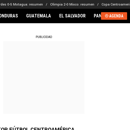
rdes 0-5 Motagua: resumen
Olimpia 2-0 Mixco: resumen
Copa Centroameri
ONDURAS
GUATEMALA
EL SALVADOR
PANAMÁ
NICA
AGENDA
RNACIONAL
PUBLICIDAD
TOP FÚTBOL CENTROAMÉRICA