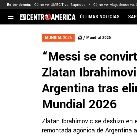
Es tendencia
:
Cómo ver UMECIT vs. Saprissa
Cómo ver Alajuelense vs. 
ÚLTIMAS NOTICIAS
SAP
CENTROAMÉRICA
CONCACAF
LEG
Mundial 2026
MUNDIAL 2026
Costa Rica
Copa Oro
Key
“Messi se convirt
Guatemala
Liga de Naciones
Ker
Honduras
Eliminatorias
Ada
Zlatan Ibrahimovi
El Salvador
Copa de Campeones
Nat
Panamá
Copa Centroamericana
Argentina tras el
Nicaragua
MLS
Mundial 2026
Zlatan Ibrahimovic se deshizo en 
remontada agónica de Argentina an