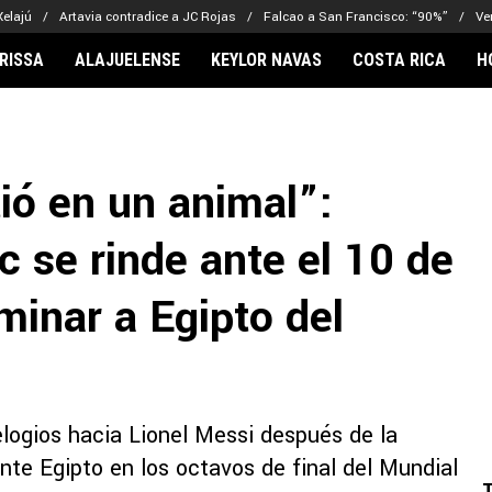
Xelajú
Artavia contradice a JC Rojas
Falcao a San Francisco: “90%”
Ve
RISSA
ALAJUELENSE
KEYLOR NAVAS
COSTA RICA
H
IONARIOS
CLUBES FCA
FÚTBOL INTE
lor Navas
Saprissa
Mundial 2026
ió en un animal”:
vin Arriaga
Alajuelense
Noticias
lberto Carrasquilla
Herediano
Barcelona
c se rinde ante el 10 de
haniel Méndez-Laing
Comunicaciones
Real Madrid
Municipal
iminar a Egipto del
Olimpia
Motagua
Real Estelí
elogios hacia Lionel Messi después de la
te Egipto en los octavos de final del Mundial