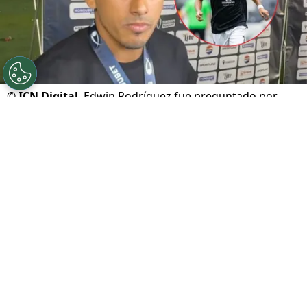
©
ICN Digital
Edwin Rodríguez fue preguntado por
José Mario Pinto.
Por
Maximiliano Mansilla
Sigue a FCA en Google!
Olimpia
levantó la Supercopa de Honduras,
pero este partido tuvo un detalle muy especial:
fue el primer juego oficial de los albos sin José