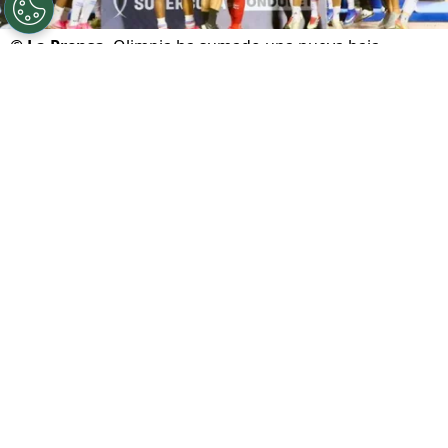
©
La Prensa
Olimpia ha sumado una nueva baja.
Por
Maximiliano Mansilla
Sigue a FCA en Google!
El ambiente de fiesta en el
Olimpia
duró muy
poco. Apenas unas horas después de celebrar
la conquista de la Supercopa de Honduras, el
equipo merengue sufrió un duro golpe de
última hora: la salida del joven delantero
Bryan
Sáenz
.