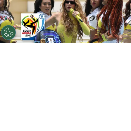
©
Getty
El vínculo de Shakira con las Copas del Mundo
empezó antes de lo que muchos recuerdan.
Por
Maximiliano Mansilla
Sigue a FCA en Google!