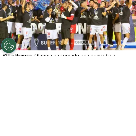
©
La Prensa
Olimpia ha sumado una nueva baja.
Por
Maximiliano Mansilla
Sigue a FCA en Google!
El ambiente de fiesta en el
Olimpia
duró muy
poco. Apenas unas horas después de celebrar