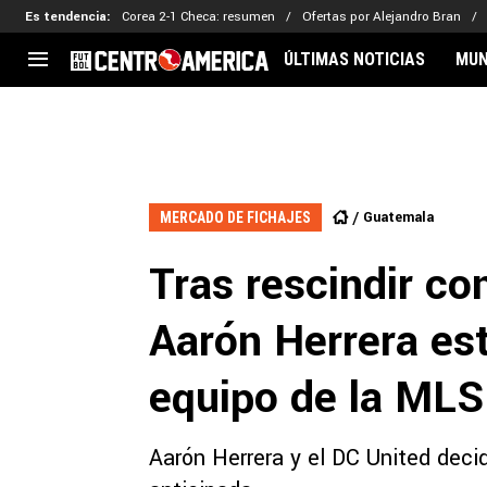
Es tendencia
:
Corea 2-1 Checa: resumen
Ofertas por Alejandro Bran
ÚLTIMAS NOTICIAS
MUN
CENTROAMÉRICA
CONCACAF
LEG
Costa Rica
Copa Oro
Key
Guatemala
Liga de Naciones
Ker
Guatemala
MERCADO DE FICHAJES
Honduras
Eliminatorias
Ada
El Salvador
Copa de Campeones
Nat
Tras rescindir co
Panamá
Copa Centroamericana
Nicaragua
MLS
Aarón Herrera est
equipo de la MLS
Aarón Herrera y el DC United deci