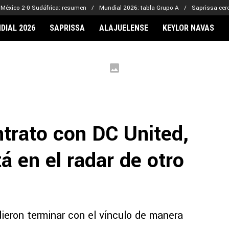
México 2-0 Sudáfrica: resumen
Mundial 2026: tabla Grupo A
Saprissa cerc
DIAL 2026
SAPRISSA
ALAJUELENSE
KEYLOR NAVAS
IONARIOS
CLUBES FCA
FÚTBOL INTE
lor Navas
Saprissa
Mundial 2026
vin Arriaga
Alajuelense
Noticias
lberto Carrasquilla
Herediano
Barcelona
haniel Méndez-Laing
Comunicaciones
Real Madrid
ntrato con DC United,
Municipal
Olimpia
á en el radar de otro
Motagua
Real Estelí
dieron terminar con el vínculo de manera