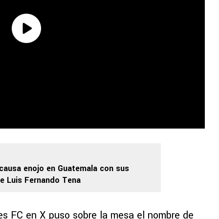
 causa enojo en Guatemala con sus
re Luis Fernando Tena
les FC en X puso sobre la mesa el nombre de