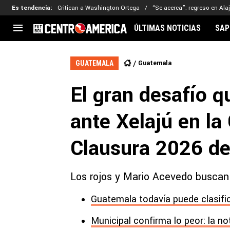
Es tendencia
:
Critican a Washington Ortega
“Se acerca”: regreso en Ala
ÚLTIMAS NOTICIAS
SAP
CENTROAMÉRICA
CONCACAF
LEG
Guatemala
GUATEMALA
Costa Rica
Copa Oro
Key
El gran desafío q
Guatemala
Liga de Naciones
Ker
Honduras
Eliminatorias
Ada
ante Xelajú en la
El Salvador
Copa de Campeones
Nat
Panamá
Copa Centroamericana
Clausura 2026 d
Nicaragua
MLS
Los rojos y Mario Acevedo buscan
Guatemala todavía puede clasifi
Municipal confirma lo peor: la no