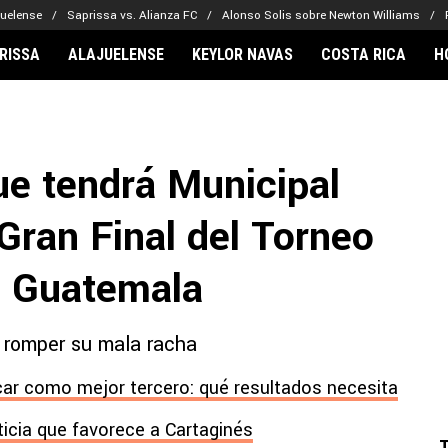
juelense
Saprissa vs. Alianza FC
Alonso Solis sobre Newton Williams
RISSA
ALAJUELENSE
KEYLOR NAVAS
COSTA RICA
H
IONARIOS
CLUBES FCA
FÚTBOL INTE
lor Navas
Saprissa
Mundial 2026
ue tendrá Municipal
vin Arriaga
Alajuelense
Noticias
lberto Carrasquilla
Herediano
Barcelona
 Gran Final del Torneo
haniel Méndez-Laing
Comunicaciones
Real Madrid
Municipal
e Guatemala
Olimpia
Motagua
 romper su mala racha
Real Estelí
car como mejor tercero: qué resultados necesita
ticia que favorece a Cartaginés