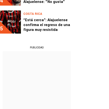
4
Alajuelense: "No gusta"
COSTA RICA
“Está cerca”: Alajuelense
confirma el regreso de una
5
figura muy resistida
PUBLICIDAD