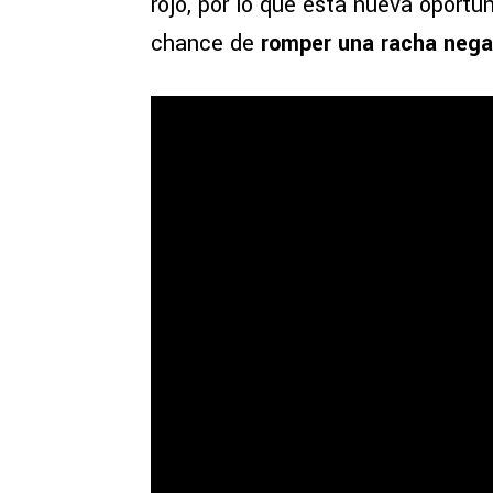
rojo, por lo que esta nueva oportu
chance de
romper una racha nega