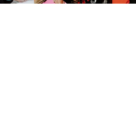
©
Alajuelense
Alajuelense visita este domingo a
Herediano.
Por
Gustavo Pando
Sigue a FCA en Google!
La
Liga Deportiva Alajuelense
visita este
domingo al
Club Sport Herediano
por la tercera
fecha del Apertura 2026. El equipo dirigido por
Ismael Rescalvo, que viene de ganar por la
Copa Centroamericana, quiere repetir en el
torneo local y prenderse definitivamente en el