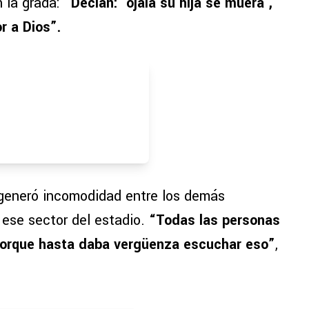
 la grada:
“Decían: ‘ojalá su hija se muera’,
r a Dios”.
 generó incomodidad entre los demás
ese sector del estadio.
“Todas las personas
orque hasta daba vergüenza escuchar eso”
,