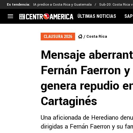
Es tendencia
:
IA predice a Costa Rica y Guatemala
Sub-20: Costa Rica vs
ÚLTIMAS NOTICIAS
SAP
CENTROAMÉRICA
CONCACAF
LEG
Costa Rica
CLAUSURA 2026
Costa Rica
Copa Oro
Key
Mensaje aberrant
Guatemala
Liga de Naciones
Ker
Honduras
Eliminatorias
Ada
Fernán Faerron y
El Salvador
Copa de Campeones
Nat
Panamá
Copa Centroamericana
genera repudio e
Nicaragua
MLS
Cartaginés
Una aficionada de Herediano denun
dirigidas a Fernán Faerron y su fam