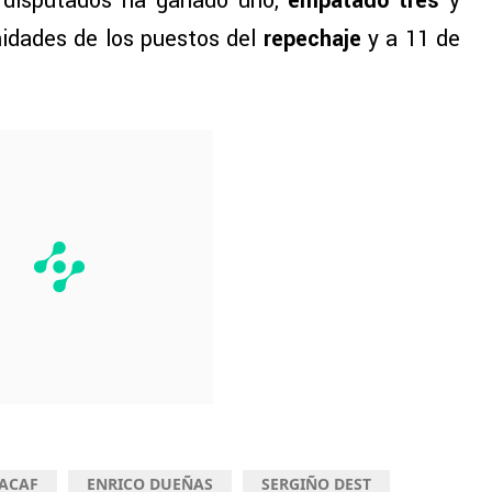
s disputados ha ganado uno,
empatado tres
y
nidades de los puestos del
repechaje
y a 11 de
CACAF
ENRICO DUEÑAS
SERGIÑO DEST