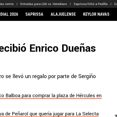
las semis
Entradas para LDA vs. Herediano
Saprissa fichó a Padilla
C
DIAL 2026
SAPRISSA
ALAJUELENSE
KEYLOR NAVAS
IONARIOS
CLUBES FCA
FÚTBOL INTE
lor Navas
Saprissa
Mundial 2026
recibió Enrico Dueñas
vin Arriaga
Alajuelense
Noticias
lberto Carrasquilla
Herediano
Barcelona
haniel Méndez-Laing
Comunicaciones
Real Madrid
Municipal
ro se llevó un regalo por parte de Sergiño
Olimpia
Motagua
Real Estelí
ico Balboa para comprar la plaza de Hércules en
oya de Peñarol que quería jugar para La Selecta