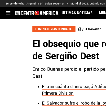
Es tendencia
:
Argentina 3-1 Suiza: resumen
Mundial 2026: cuándo son 
ÚLTIMAS NOTICIAS
MUN
CENTROAMÉRICA
CONCACAF
LEG
El Salvador
ELIMINATORIAS CONCACAF
Costa Rica
Copa Oro
Key
El obsequio que 
Guatemala
Liga de Naciones
Ker
Honduras
Eliminatorias
Ada
de Sergiño Dest
El Salvador
Copa de Campeones
Nat
Panamá
Copa Centroamericana
Enrico Dueñas perdió el partido pe
Nicaragua
MLS
Dest.
Filtran cuánto dinero pagó Atlét
Primera División
El Salvador sufre el robo de la j