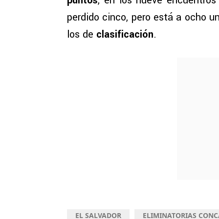
puntos
, en los nueve encuentro
perdido cinco, pero está a ocho u
los de
clasificación
.
EL SALVADOR
ELIMINATORIAS CON