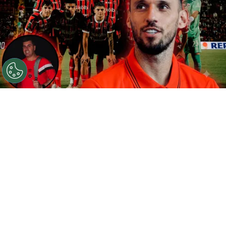
©
Gemini
Alajuelense juega este martes en Nicaragua.
Por
Gustavo Pando
Sigue a FCA en Google!
Martes 4 de agosto, día de
Copa
Centroamericana de la Concacaf
. La
Liga