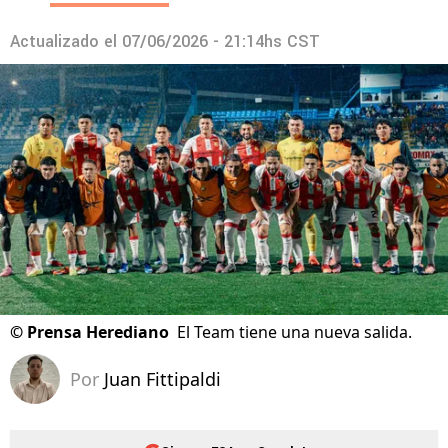
Actualizado el
07/06/2026 - 21:14hs CST
©
Prensa Herediano
El Team tiene una nueva salida.
Por
Juan Fittipaldi