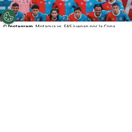
©
Instagram
Motagua vs. FAS juegan por la Copa
Centroamericana.
Por
Gustavo Pando
Sigue a FCA en Google!
Motagua
recibirá a
FAS
por la segunda jornada
del Grupo D de la
Copa Centroamericana 2026
.
El Ciclón Azul buscará prolongar su gran
comienzo después de golear en Belice,