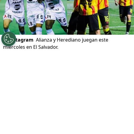
©
Instagram
Alianza y Herediano juegan este
miércoles en El Salvador.
Por
Gustavo Pando
Sigue a FCA en Google!
Alianza FC y Herediano
se enfrentan por la
segunda jornada del Grupo B de la
Copa
Centroamericana 2026
. Los salvadoreños