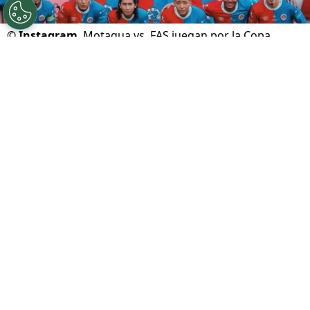
©
Instagram
Motagua vs. FAS juegan por la Copa
Centroamericana.
Por
Gustavo Pando
Sigue a FCA en Google!
Motagua
recibirá a
FAS
por la segunda jornada
del Grupo D de la
Copa Centroamericana 2026
.
El Ciclón Azul buscará prolongar su gran
comienzo después de golear en Belice,
mientras que el conjunto salvadoreño hará su