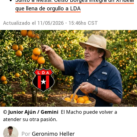
Junto a Messi: Celso Borges integra un XI ideal
que llena de orgullo a LDA
Actualizado el
11/05/2026 - 15:46hs CST
©
Junior Ajún / Gemini
El Macho puede volver a
atender su otra pasión.
Por
Geronimo Heller