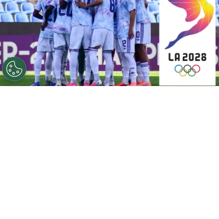
©
Fedefútbol
Ahora, Costa Rica quiere clasificarse a Los
Ángeles 2028.
Por
Gustavo Pando
Sigue a FCA en Google!
Costa Rica
ya consiguió uno de sus grandes