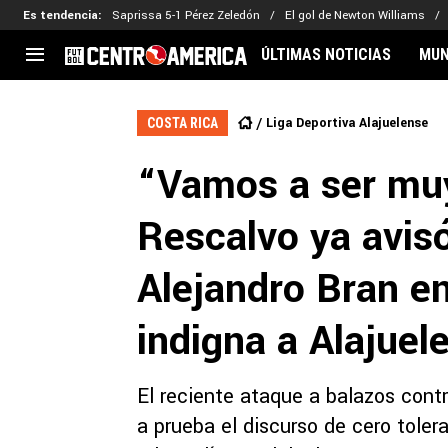
Es tendencia
:
Saprissa 5-1 Pérez Zeledón
El gol de Newton Williams
ÚLTIMAS NOTICIAS
MUN
CENTROAMÉRICA
CONCACAF
LEG
Liga Deportiva Alajuelense
COSTA RICA
Costa Rica
Copa Oro
Key
“Vamos a ser muy
Guatemala
Liga de Naciones
Ker
Honduras
Eliminatorias
Ada
Rescalvo ya avisó
El Salvador
Copa de Campeones
Nat
Panamá
Copa Centroamericana
Alejandro Bran e
Nicaragua
MLS
indigna a Alajuel
El reciente ataque a balazos cont
a prueba el discurso de cero tole