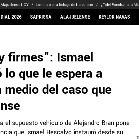
Alajuelense HOY
Lonnis cierra fichaje de Herediano
¿Fidel Escobar a la M
DIAL 2026
SAPRISSA
ALAJUELENSE
KEYLOR NAVAS
IONARIOS
CLUBES FCA
FÚTBOL INTE
lor Navas
Saprissa
Mundial 2026
 firmes”: Ismael
vin Arriaga
Alajuelense
Noticias
lberto Carrasquilla
Herediano
Barcelona
 lo que le espera a
haniel Méndez-Laing
Comunicaciones
Real Madrid
Municipal
n medio del caso que
Olimpia
Motagua
ense
Real Estelí
ra el supuesto vehículo de Alejandro Bran pone
rancia que Ismael Rescalvo instauró desde su