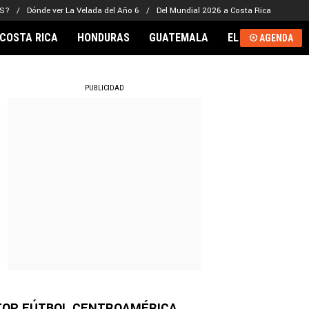
LS?
Dónde ver La Velada del Año 6
Del Mundial 2026 a Costa Rica
COSTA RICA
HONDURAS
GUATEMALA
EL SALVADOR
AGENDA
RNACIONAL
PUBLICIDAD
TOP FÚTBOL CENTROAMÉRICA