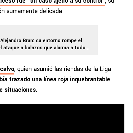
uceso fue “un caso ajeno a su control”
, su
ión sumamente delicada.
 Alejandro Bran: su entorno rompe el
 el ataque a balazos que alarma a todo
calvo
, quien asumió las riendas de la Liga
ía trazado una línea roja inquebrantable
e situaciones.