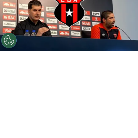
©
CR Hoy.
La Liga volvió a sufrir en el Apertura 2026.
Por
Geronimo Heller
Sigue a FCA en Google!
El comienzo del ciclo de
Ismael Rescalvo
en el
banquillo de
Liga Deportiva Alajuelense
está