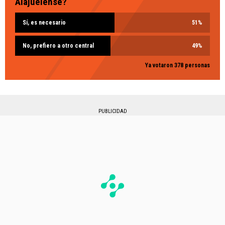
Alajuelense?
Sí, es necesario
51
%
No, prefiero a otro central
49
%
Ya votaron 378 personas
PUBLICIDAD