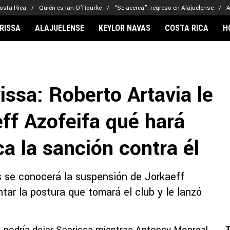
osta Rica
Quién es Ian O’Rourke
“Se acerca”: regreso en Alajuelense
A
RISSA
ALAJUELENSE
KEYLOR NAVAS
COSTA RICA
H
IONARIOS
CLUBES FCA
FÚTBOL INTE
lor Navas
Saprissa
Mundial 2026
ssa: Roberto Artavia le
vin Arriaga
Alajuelense
Noticias
lberto Carrasquilla
Herediano
Barcelona
ff Azofeifa qué hará
haniel Méndez-Laing
Comunicaciones
Real Madrid
Municipal
a la sanción contra él
Olimpia
Motagua
s se conocerá la suspensión de Jorkaeff
Real Estelí
ntar la postura que tomará el club y le lanzó