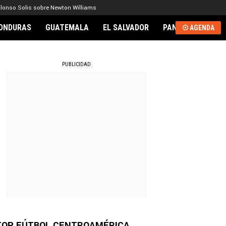
lonso Solis sobre Newton Williams
ONDURAS
GUATEMALA
EL SALVADOR
PANAMÁ
NICA
AGENDA
RNACIONAL
PUBLICIDAD
TOP FÚTBOL CENTROAMÉRICA