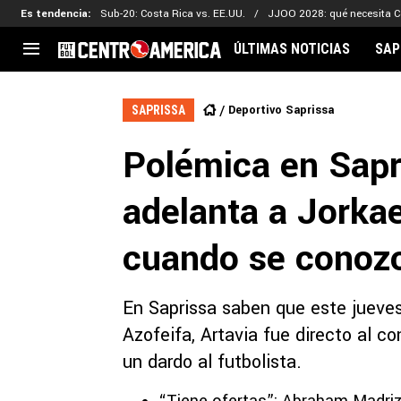
Es tendencia
:
Sub-20: Costa Rica vs. EE.UU.
JJOO 2028: qué necesita C
ÚLTIMAS NOTICIAS
SAP
CENTROAMÉRICA
CONCACAF
LEG
Deportivo Saprissa
SAPRISSA
Costa Rica
Copa Oro
Key
Polémica en Sapri
Guatemala
Liga de Naciones
Ker
Honduras
Eliminatorias
Ada
adelanta a Jorkae
El Salvador
Copa de Campeones
Nat
Panamá
Copa Centroamericana
cuando se conozc
Nicaragua
MLS
En Saprissa saben que este jueve
Azofeifa, Artavia fue directo al co
un dardo al futbolista.