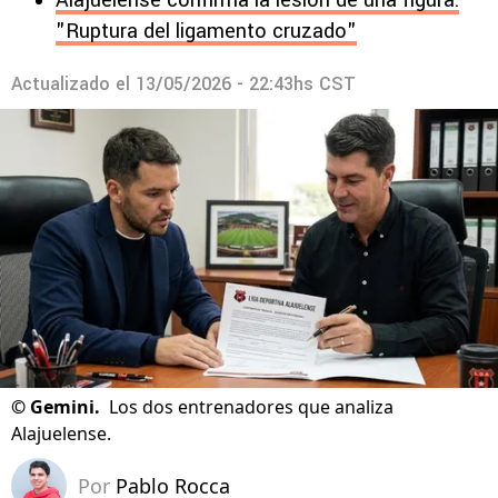
Alajuelense confirma la lesión de una figura:
"Ruptura del ligamento cruzado"
Actualizado el
13/05/2026 - 22:43hs CST
©
Gemini.
Los dos entrenadores que analiza
Alajuelense.
Por
Pablo Rocca