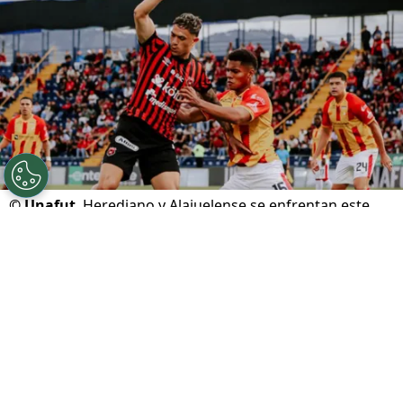
©
Unafut
Herediano y Alajuelense se enfrentan este
domingo en el Carlos Alvarado.
Por
Gustavo Pando
Sigue a FCA en Google!