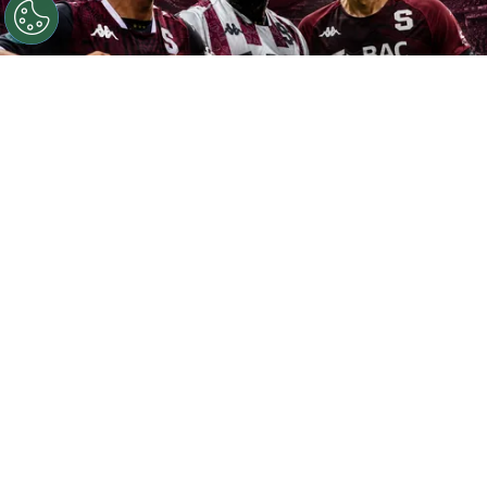
©
Chat GPT / Instagram.
El futuro llegó para Saprissa.
Por
Geronimo Heller
Sigue a FCA en Google!
Desde su llegada a la presidencia del
Deportivo
Saprissa
,
Roberto Artavia
dejó claros los
objetivos que marcarían el rumbo de su
gestión. El desafío más urgente era comenzar