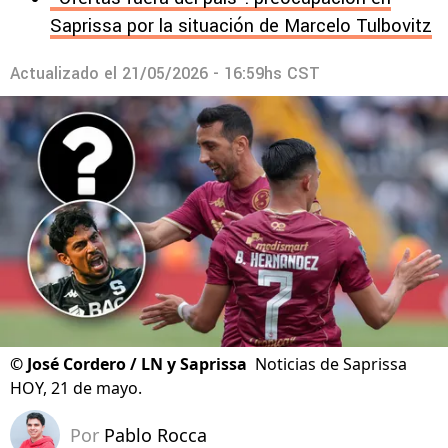
Saprissa por la situación de Marcelo Tulbovitz
Actualizado el
21/05/2026 - 16:59hs CST
©
José Cordero / LN y Saprissa
Noticias de Saprissa
HOY, 21 de mayo.
Por
Pablo Rocca