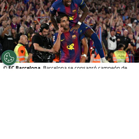
©
FC Barcelona
Barcelona se consagró campeón de
liga en el Clásico ante Real Madrid
Por
Marcial Martínez
Sigue a FCA en Google!
El
FC Barcelona
se quedó con el título de liga