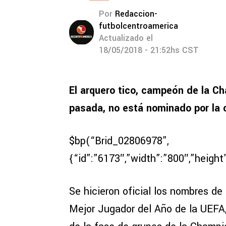
Por
Redaccion-
futbolcentroamerica
Actualizado el
18/05/2018 - 21:52hs CST
El arquero tico, campeón de la C
pasada, no está nominado por la 
$bp(“Brid_02806978”,
{“id”:”6173″,”width”:”800″,”height
Se hicieron oficial los nombres de
Mejor Jugador del Año de la UEFA,