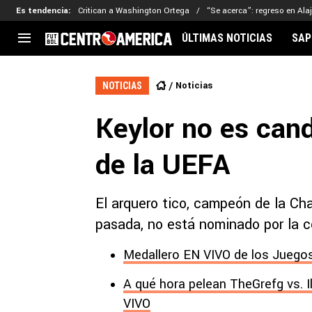
Es tendencia
:
Critican a Washington Ortega
“Se acerca”: regreso en Ala
ÚLTIMAS NOTICIAS
SAP
CENTROAMÉRICA
CONCACAF
LEG
Noticias
NOTICIAS
Costa Rica
Copa Oro
Key
Keylor no es cand
Guatemala
Liga de Naciones
Ker
Honduras
Eliminatorias
Ada
de la UEFA
El Salvador
Copa de Campeones
Nat
Panamá
Copa Centroamericana
El arquero tico, campeón de la Ch
Nicaragua
MLS
pasada, no está nominado por la c
Medallero EN VIVO de los Juegos
A qué hora pelean TheGrefg vs. I
VIVO