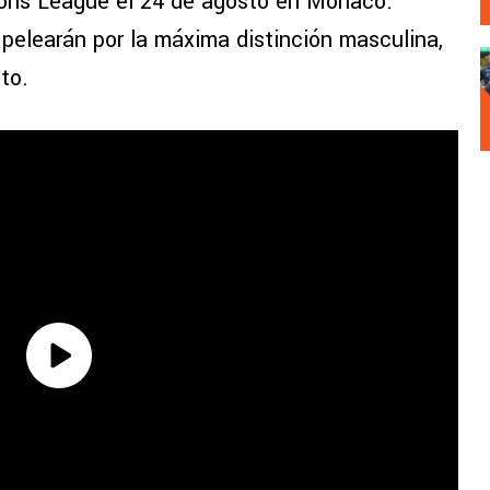
ions League el 24 de agosto en Mónaco.
 pelearán por la máxima distinción masculina,
to.