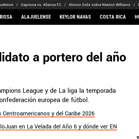
juelense
Saprissa vs. Alianza FC
Alonso Solis sobre Newton Williams
RISSA
ALAJUELENSE
KEYLOR NAVAS
COSTA RICA
H
IONARIOS
CLUBES FCA
FÚTBOL INTE
lor Navas
Saprissa
Mundial 2026
idato a portero del año
vin Arriaga
Alajuelense
Noticias
lberto Carrasquilla
Herediano
Barcelona
haniel Méndez-Laing
Comunicaciones
Real Madrid
Municipal
ampions League y de La liga la temporada
Olimpia
onfederación europea de fútbol.
Motagua
Real Estelí
 Centroamericanos y del Caribe 2026
lloJuan en La Velada del Año 6 y dónde ver EN