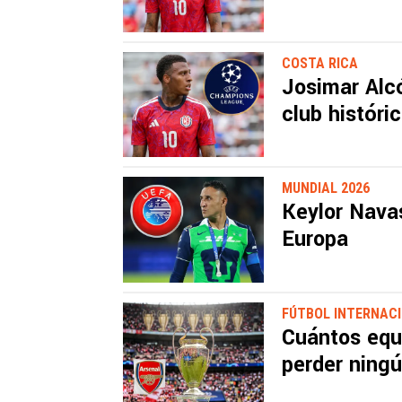
COSTA RICA
Josimar Alcó
club históri
MUNDIAL 2026
Keylor Nava
Europa
FÚTBOL INTERNAC
Cuántos equ
perder ningú