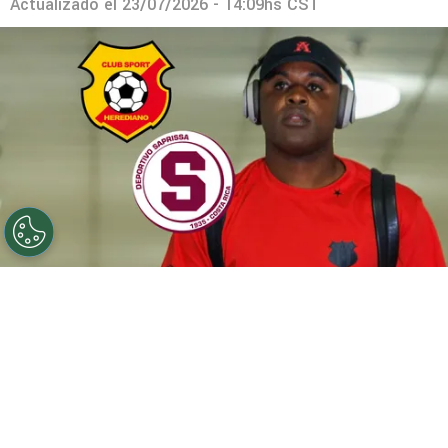
Actualizado el
23/07/2026 - 14:09hs CST
©
LDA.
Inter San Carlos acelera en el mercado.
Por
Geronimo Heller
Sigue a FCA en Google!