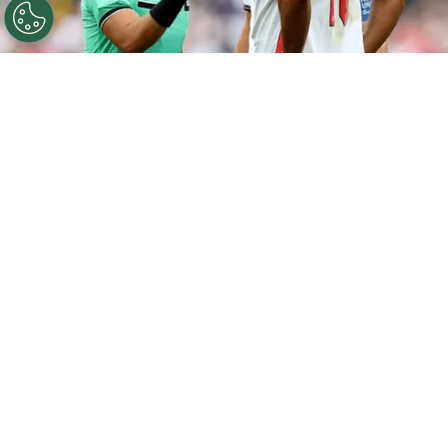
©
Getty Images
Said Martínez no expulsó a Bellingham
en el Mundial 2026.
Por
Maximiliano Mansilla
Sigue a FCA en Google!
El arbitraje de Honduras hizo historia gracias a
Said Martínez, quien se convirtió en el primer
árbitro central del país en dirigir partidos en un
Mundial 2026
. Tras su regreso, el réferi