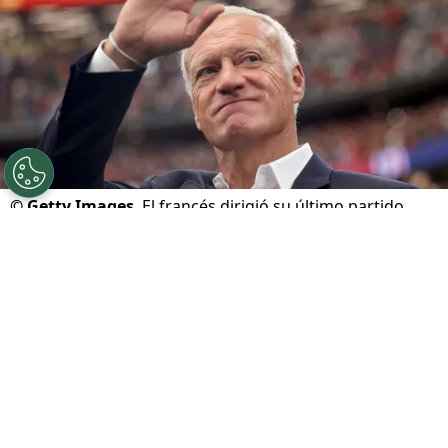
©
Getty Images
El francés dirigió su último partido.
Por
Juan Fittipaldi
Sigue a FCA en Google!
Este sábado,
Francia
se despidió del
Mundial
2026
tras perder por 6-4 frente a
Inglaterra
y lo