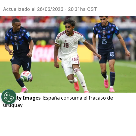
Actualizado el
26/06/2026 - 20:31hs CST
©
Getty Images
España consuma el fracaso de
uruguay
Por
Javier Pineda