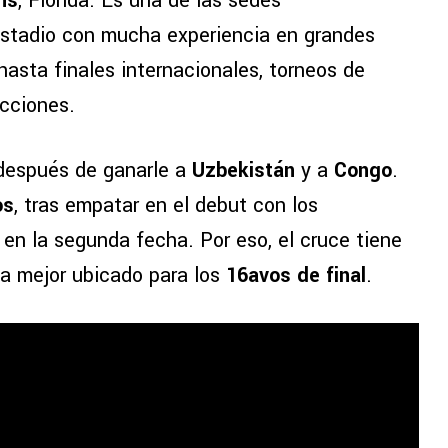
ns
, Florida. Es una de las sedes
estadio con mucha experiencia en grandes
asta finales internacionales, torneos de
ecciones.
 después de ganarle a
Uzbekistán
y a
Congo
.
os
, tras empatar en el debut con los
en la segunda fecha. Por eso, el cruce tiene
da mejor ubicado para los
16avos de final
.