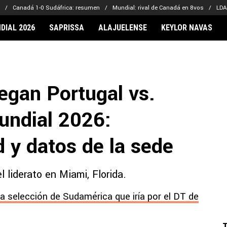
Canadá 1-0 Sudáfrica: resumen
Mundial: rival de Canadá en 8vos
LDA
DIAL 2026
SAPRISSA
ALAJUELENSE
KEYLOR NAVAS
IONARIOS
CLUBES FCA
FÚTBOL INTE
lor Navas
Saprissa
Mundial 2026
egan Portugal vs.
vin Arriaga
Alajuelense
Noticias
lberto Carrasquilla
Herediano
Barcelona
undial 2026:
haniel Méndez-Laing
Comunicaciones
Real Madrid
Municipal
 y datos de la sede
Olimpia
Motagua
l liderato en Miami, Florida.
Real Estelí
a selección de Sudamérica que iría por el DT de