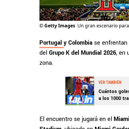
©
Getty Images
Un gran escenario para
Portugal
y Colombia
se enfrentan 
del
Grupo K del Mundial 2026
, en 
zona.
VER TAMBIÉN
Cuántos goles
a los 1000 tr
el Mundial 20
El encuentro se jugará en el
Miam