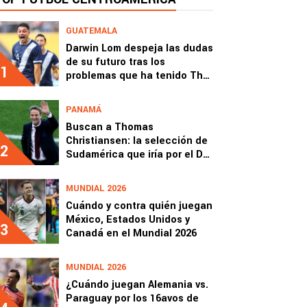
GUATEMALA
Darwin Lom despeja las dudas
de su futuro tras los
1
problemas que ha tenido The
Strongest de Bolivia
PANAMÁ
Buscan a Thomas
Christiansen: la selección de
2
Sudamérica que iría por el DT
de Panamá
MUNDIAL 2026
Cuándo y contra quién juegan
México, Estados Unidos y
3
Canadá en el Mundial 2026
MUNDIAL 2026
¿Cuándo juegan Alemania vs.
Paraguay por los 16avos de