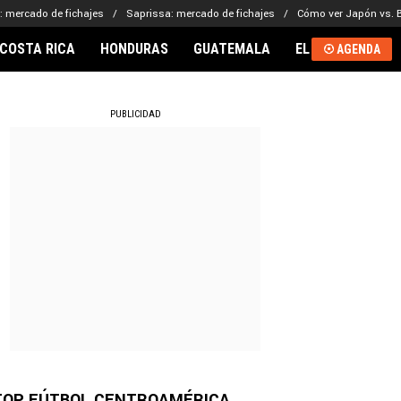
: mercado de fichajes
Saprissa: mercado de fichajes
Cómo ver Japón vs. B
COSTA RICA
HONDURAS
GUATEMALA
EL SALVADOR
AGENDA
RNACIONAL
PUBLICIDAD
TOP FÚTBOL CENTROAMÉRICA