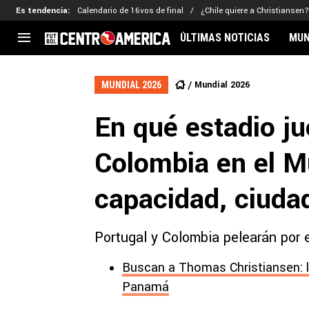
Es tendencia
:
Calendario de 16vos de final
¿Chile quiere a Christiansen?
ÚLTIMAS NOTICIAS
MUN
CENTROAMÉRICA
CONCACAF
LEG
Mundial 2026
MUNDIAL 2026
Costa Rica
Copa Oro
Key
En qué estadio ju
Guatemala
Liga de Naciones
Ker
Honduras
Eliminatorias
Ada
Colombia en el M
El Salvador
Copa de Campeones
Nat
Panamá
Copa Centroamericana
capacidad, ciudad
Nicaragua
MLS
Portugal y Colombia pelearán por e
Buscan a Thomas Christiansen: l
Panamá