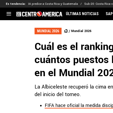
Es tendencia
:
IA predice a Costa Rica y Guatemala
Sub-20: Costa Rica vs
ÚLTIMAS NOTICIAS
SAP
CENTROAMÉRICA
CONCACAF
LEG
Mundial 2026
MUNDIAL 2026
Costa Rica
Copa Oro
Key
Cuál es el rankin
Guatemala
Liga de Naciones
Ker
Honduras
Eliminatorias
Ada
cuántos puestos 
El Salvador
Copa de Campeones
Nat
Panamá
Copa Centroamericana
en el Mundial 20
Nicaragua
MLS
La Albiceleste recuperó la cima en
del inicio del torneo.
FIFA hace oficial la medida disci