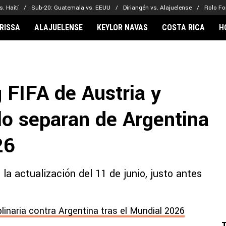
. Haití
Sub-20: Guatemala vs. EEUU
Diriangén vs. Alajuelense
Rolo Fo
RISSA
ALAJUELENSE
KEYLOR NAVAS
COSTA RICA
H
IONARIOS
CLUBES FCA
FÚTBOL INTE
lor Navas
Saprissa
Mundial 2026
g FIFA de Austria y
vin Arriaga
Alajuelense
Noticias
lberto Carrasquilla
Herediano
Barcelona
lo separan de Argentina
haniel Méndez-Laing
Comunicaciones
Real Madrid
Municipal
26
Olimpia
Motagua
 la actualización del 11 de junio, justo antes
Real Estelí
plinaria contra Argentina tras el Mundial 2026