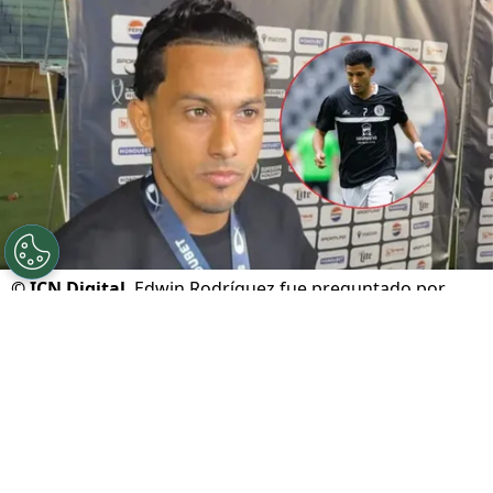
©
ICN Digital
Edwin Rodríguez fue preguntado por
José Mario Pinto.
Por
Maximiliano Mansilla
Sigue a FCA en Google!