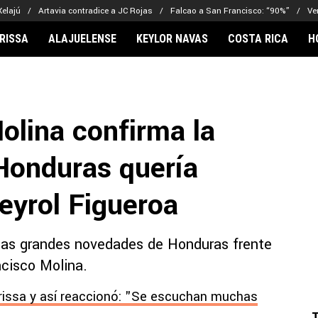
Xelajú
Artavia contradice a JC Rojas
Falcao a San Francisco: “90%”
Ve
RISSA
ALAJUELENSE
KEYLOR NAVAS
COSTA RICA
H
IONARIOS
CLUBES FCA
FÚTBOL INTE
lor Navas
Saprissa
Mundial 2026
olina confirma la
vin Arriaga
Alajuelense
Noticias
lberto Carrasquilla
Herediano
Barcelona
 Honduras quería
haniel Méndez-Laing
Comunicaciones
Real Madrid
Municipal
eyrol Figueroa
Olimpia
Motagua
 las grandes novedades de Honduras frente
Real Estelí
ncisco Molina.
issa y así reaccionó: "Se escuchan muchas