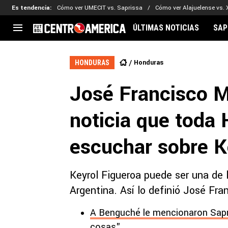
Es tendencia
:
Cómo ver UMECIT vs. Saprissa
Cómo ver Alajuelense vs. 
ÚLTIMAS NOTICIAS
SAP
CENTROAMÉRICA
CONCACAF
LEG
Honduras
HONDURAS
Costa Rica
Copa Oro
Key
José Francisco M
Guatemala
Liga de Naciones
Ker
Honduras
Eliminatorias
Ada
noticia que toda
El Salvador
Copa de Campeones
Nat
Panamá
Copa Centroamericana
escuchar sobre K
Nicaragua
MLS
Keyrol Figueroa puede ser una de
Argentina. Así lo definió José Fra
A Benguché le mencionaron Sapr
cosas"