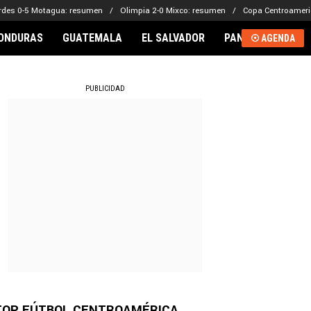
rdes 0-5 Motagua: resumen
Olimpia 2-0 Mixco: resumen
Copa Centroameri
ONDURAS
GUATEMALA
EL SALVADOR
PANAMÁ
NICA
AGENDA
RNACIONAL
PUBLICIDAD
TOP FÚTBOL CENTROAMÉRICA