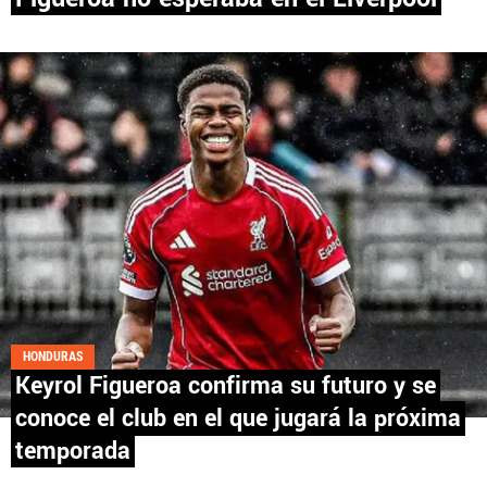
PANAMÁ
NICARAGUA
CONCACAF
FÚTBOL INTERNACIONAL
QUIENES SOMOS
|
STAFF
|
CONTACTO
HONDURAS
Keyrol Figueroa confirma su futuro y se
conoce el club en el que jugará la próxima
Términos y Condiciones
Políticas de Privacidad
temporada
Política Editorial
Ad Choices