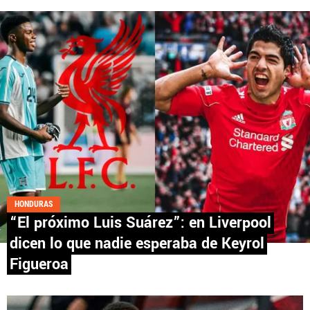
Fútbol Centroamérica, al igual que Futbol Sites, es
una compañía perteneciente a Better Collective.
Todos los derechos reservados.
HONDURAS
“El próximo Luis Suárez”: en Liverpool
dicen lo que nadie esperaba de Keyrol
Figueroa