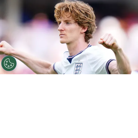
©
Getty.
Anthony Gordon es una de las revelaciones de
la Copa del Mundo.
Por
Geronimo Heller
Sigue a FCA en Google!