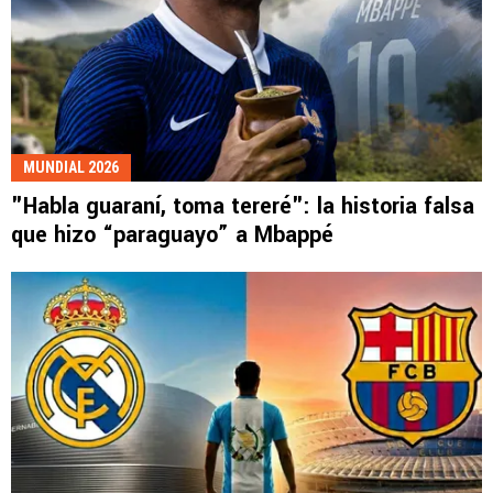
MUNDIAL 2026
"Habla guaraní, toma tereré": la historia falsa
que hizo “paraguayo” a Mbappé