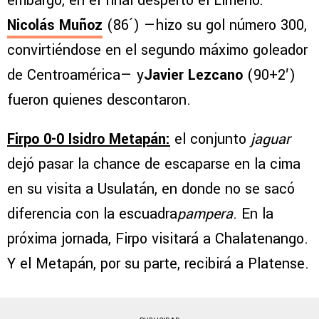
embargo, en el final despertó el Limeño:
Nicolás Muñoz
(86´) —hizo su gol número 300,
convirtiéndose en el segundo máximo goleador
de Centroamérica— y
Javier Lezcano
(90+2′)
fueron quienes descontaron.
Firpo 0-0 Isidro Metapán:
el conjunto
jaguar
dejó pasar la chance de escaparse en la cima
en su visita a Usulatán, en donde no se sacó
diferencia con la escuadra
pampera
. En la
próxima jornada, Firpo visitará a Chalatenango.
Y el Metapán, por su parte, recibirá a Platense.