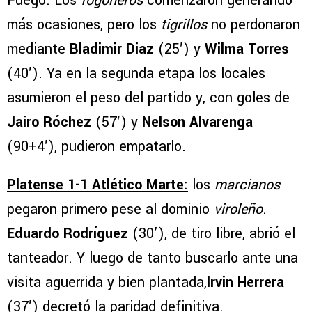
Fuego. Los
fogoneros
comenzaron generando
más ocasiones, pero los
tigrillos
no perdonaron
mediante
Bladimir Diaz
(25′) y
Wilma Torres
(40′). Ya en la segunda etapa los locales
asumieron el peso del partido y, con goles de
Jairo Róchez
(57′) y
Nelson Alvarenga
(90+4′), pudieron empatarlo.
Platense 1-1 Atlético Marte:
los
marcianos
pegaron primero pese al dominio
viroleño
.
Eduardo Rodríguez
(30’), de tiro libre, abrió el
tanteador. Y luego de tanto buscarlo ante una
visita aguerrida y bien plantada,
Irvin Herrera
(37′) decretó la paridad definitiva.