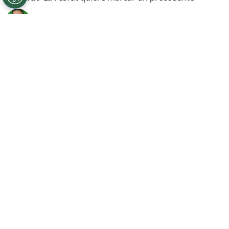
Por
Javier Pineda
Sigue a FCA en Google!
El
fútbol salvadoreño
atraviesa uno de sus
momentos más delicados en materia
administrativa luego de que saliera a la luz el
caso de
multipropiedad
que involucra a
Alianza FC, CD Águila y Hércules FC. La
situación generó preocupación dentro del
entorno deportivo debido a que los tres
equipos están relacionados con el mismo grupo