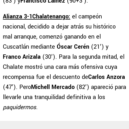
(83′) y
Francisco Lainez
(90+3′).
Alianza 3-1Chalatenango:
el campeón
nacional, decidido a dejar atrás su histórico
mal arranque, comenzó ganando en el
Cuscatlán mediante
Óscar Cerén
(21′) y
Franco Arizala
(30′). Para la segunda mitad, el
Chalate mostró una cara más ofensiva cuya
recompensa fue el descuento de
Carlos Anzora
(47′). Pero
Michell Mercado
(82′) apareció para
llevarle una tranquilidad definitiva a los
paquidermos
.